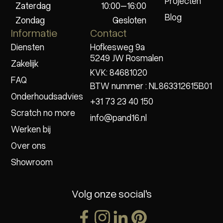
Projecten
Zaterdag
10:00–16:00
Blog
Zondag
Gesloten
Informatie
Contact
Diensten
Hofkesweg 9a
5249 JW Rosmalen
Zakelijk
KVK: 84681020
FAQ
BTW nummer : NL863312615B01
Onderhoudsadvies
+31 73 23 40 150
Scratch no more
info@pand16.nl
Werken bij
Over ons
Showroom
Volg onze social's