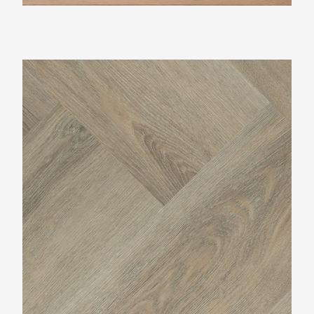
Montinique Charente Visgraat XL M-977945