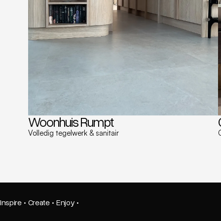
Woonhuis Rumpt
Volledig tegelwerk & sanitair
Inspire
·
Create
·
Enjoy
·