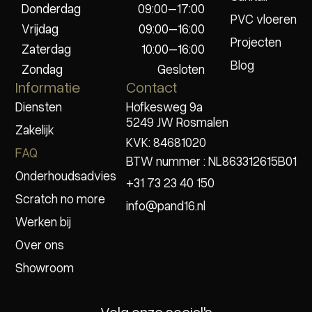
Donderdag
09:00–17:00
PVC vloeren
Vrijdag
09:00–16:00
Projecten
Zaterdag
10:00–16:00
Blog
Zondag
Gesloten
Informatie
Contact
Diensten
Hofkesweg 9a
5249 JW Rosmalen
Zakelijk
KVK: 84681020
FAQ
BTW nummer : NL863312615B01
Onderhoudsadvies
+31 73 23 40 150
Scratch no more
info@pand16.nl
Werken bij
Over ons
Showroom
Volg onze social's