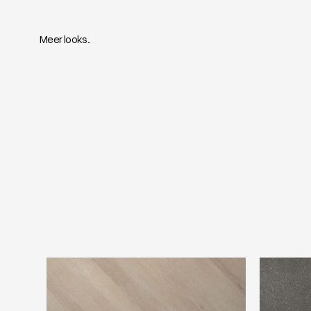
Meer looks..
Douwes Dekker Brede visgraat
Vtwonen C
pepermunt