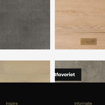
erringbone natural
Montinique Beton Design M-38
Inspire
Informatie