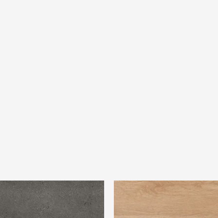
omposite antracite
Rivièra Maison Long Island Coll
Longboard Bayville Wood