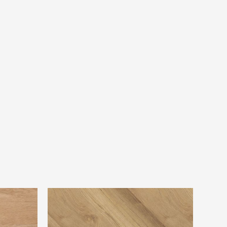
ection
Douwes Dekker Trendy visgraat
gemberkoek PVC