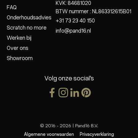
KVK: 84681020
FAQ
BTW nummer : NL863312615B01
Onderhoudsadvies
+31 73 23 40 150
Scratch no more
info@pand16.nl
Werken bij
Over ons
Showroom
Volg onze social's
© 2016 -
2026
| Pand16 B.V.
Algemene voorwaarden
Privacyverklaring