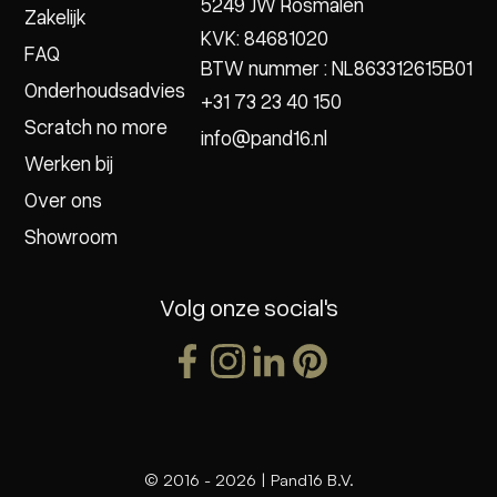
5249 JW Rosmalen
Zakelijk
KVK: 84681020
FAQ
BTW nummer : NL863312615B01
Onderhoudsadvies
+31 73 23 40 150
Scratch no more
info@pand16.nl
Werken bij
Over ons
Showroom
Volg onze social's
© 2016 -
2026
| Pand16 B.V.