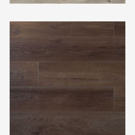
Douwes Dekker Riante plank bastognekoek
PVC