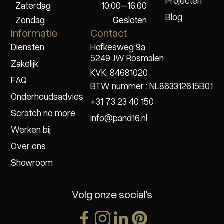
Projecten
Zaterdag
10:00–16:00
Blog
Zondag
Gesloten
Informatie
Contact
Diensten
Hofkesweg 9a
5249 JW Rosmalen
Zakelijk
KVK: 84681020
FAQ
BTW nummer : NL863312615B01
Onderhoudsadvies
+31 73 23 40 150
Scratch no more
info@pand16.nl
Werken bij
Over ons
Showroom
Volg onze social's