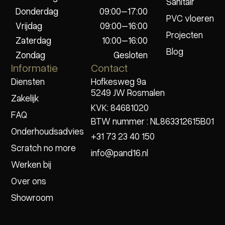
Sanitair
Donderdag
09:00–17:00
PVC vloeren
Vrijdag
09:00–16:00
Projecten
Zaterdag
10:00–16:00
Blog
Zondag
Gesloten
Informatie
Contact
Diensten
Hofkesweg 9a
5249 JW Rosmalen
Zakelijk
KVK: 84681020
FAQ
BTW nummer : NL863312615B01
Onderhoudsadvies
+31 73 23 40 150
Scratch no more
info@pand16.nl
Werken bij
Over ons
Showroom