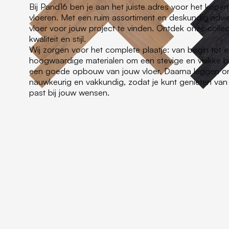
Bij Pand16 ben je aan het juiste adres voor het kop
vloeren. Met een ruim assortiment en deskundig adv
vloer voor jouw project te vinden. Ontdek onze colle
kwaliteit en stijl.
Wij zorgen voor het complete plaatje: van begin tot e
hoogwaardige materialen om een stevige en vlakke bas
een goede opbouw van jouw vloer. Daarna leggen o
nauwkeurig en vakkundig, zodat je kunt genieten van 
past bij jouw wensen.