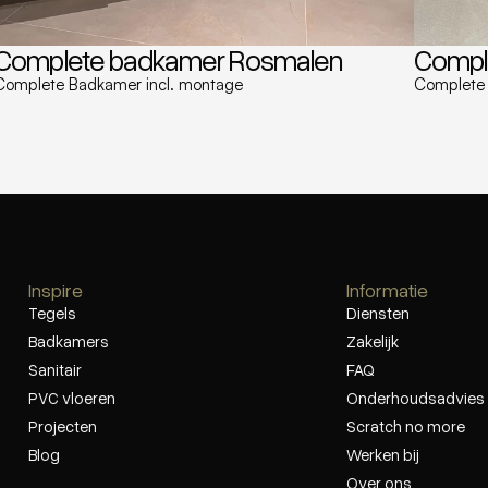
Complete badkamer Rosmalen
Compl
Complete Badkamer incl. montage
Complete
Inspire
Informatie
Tegels
Diensten
Badkamers
Zakelijk
Sanitair
FAQ
PVC vloeren
Onderhoudsadvies
Projecten
Scratch no more
Blog
Werken bij
Over ons