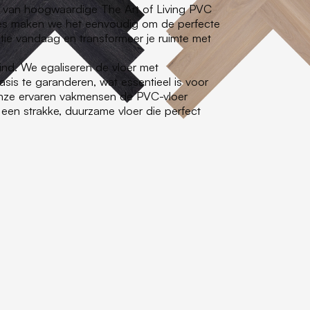
en van hoogwaardige The Art of Living PVC
ies maken we het eenvoudig om de perfecte
ctie vandaag en transformeer je ruimte met
ind. We egaliseren de vloer met
is te garanderen, wat essentieel is voor
nze ervaren vakmensen de PVC-vloer
een strakke, duurzame vloer die perfect