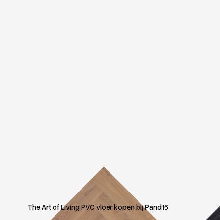
The Art of Living PVC vloer kopen bij Pand16