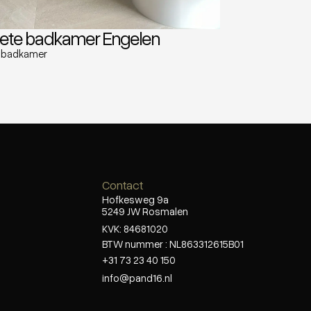
ete badkamer Engelen
 badkamer
Contact
Hofkesweg 9a
5249 JW Rosmalen
KVK: 84681020
BTW nummer : NL863312615B01
+31 73 23 40 150
info@pand16.nl