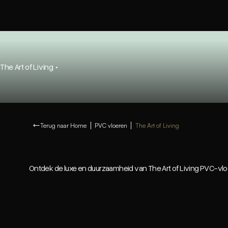
The Art of Living
·
Terug naar Home
PVC vloeren
The Art of Living
Ontdek de luxe en duurzaamheid van The Art of Living PVC-vl