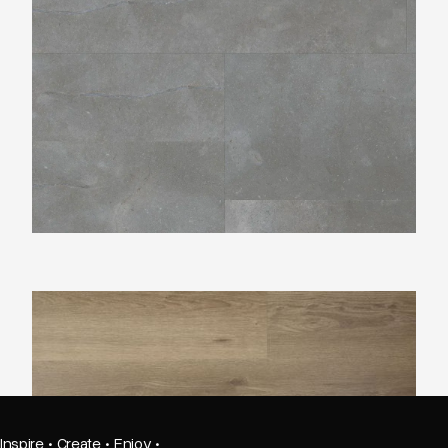
Douwes Dekker Riante plank spekkoek PVC
Inspire
·
Create
·
Enjoy
·