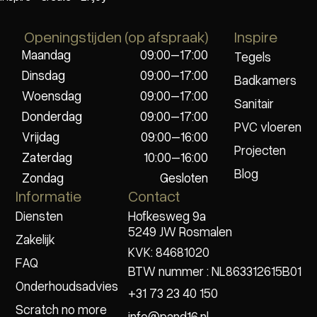
Openingstijden (op afspraak)
Inspire
Maandag
09:00–17:00
Tegels
Dinsdag
09:00–17:00
Badkamers
Woensdag
09:00–17:00
Sanitair
Donderdag
09:00–17:00
PVC vloeren
Vrijdag
09:00–16:00
Projecten
Zaterdag
10:00–16:00
Blog
Zondag
Gesloten
Informatie
Contact
Diensten
Hofkesweg 9a
5249 JW Rosmalen
Zakelijk
KVK: 84681020
FAQ
BTW nummer : NL863312615B01
Onderhoudsadvies
+31 73 23 40 150
Scratch no more
info@pand16.nl