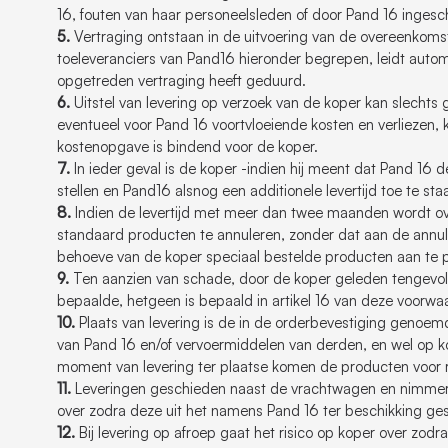
16, fouten van haar personeelsleden of door Pand 16 ingesc
5.
Vertraging ontstaan in de uitvoering van de overeenkomst
toeleveranciers van Pand16 hieronder begrepen, leidt autom
opgetreden vertraging heeft geduurd.
6.
Uitstel van levering op verzoek van de koper kan slechts g
eventueel voor Pand 16 voortvloeiende kosten en verliezen
kostenopgave is bindend voor de koper.
7.
In ieder geval is de koper -indien hij meent dat Pand 16 d
stellen en Pand16 alsnog een additionele levertijd toe te s
8.
Indien de levertijd met meer dan twee maanden wordt ove
standaard producten te annuleren, zonder dat aan de annuleri
behoeve van de koper speciaal bestelde producten aan te 
9.
Ten aanzien van schade, door de koper geleden tengevolge
bepaalde, hetgeen is bepaald in artikel 16 van deze voorwa
10.
Plaats van levering is de in de orderbevestiging genoe
van Pand 16 en/of vervoermiddelen van derden, en wel op kos
moment van levering ter plaatse komen de producten voor r
11.
Leveringen geschieden naast de vrachtwagen en nimmer i
over zodra deze uit het namens Pand 16 ter beschikking gest
12.
Bij levering op afroep gaat het risico op koper over zod