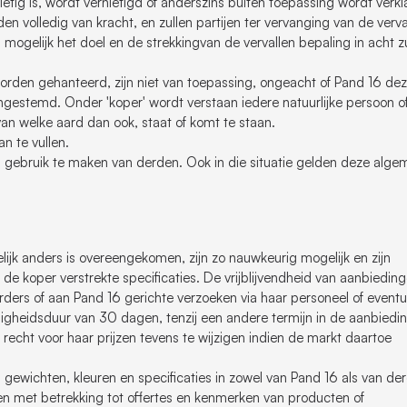
ig is, wordt vernietigd of anderszins buiten toepassing wordt verkl
 volledig van kracht, en zullen partijen ter vervanging van de verva
ogelijk het doel en de strekkingvan de vervallen bepaling in acht z
den gehanteerd, zijn niet van toepassing, ongeacht of Pand 16 de
s ingestemd. Onder 'koper' wordt verstaan iedere natuurlijke persoon o
van welke aard dan ook, staat of komt te staan.
n te vullen.
 gebruik te maken van derden. Ook in die situatie gelden deze alg
ftelijk anders is overeengekomen, zijn zo nauwkeurig mogelijk en zijn
e koper verstrekte specificaties. De vrijblijvendheid van aanbiedin
orders of aan Pand 16 gerichte verzoeken via haar personeel of eventu
gheidsduur van 30 dagen, tenzij een andere termijn in de aanbiedin
t recht voor haar prijzen tevens te wijzigen indien de markt daartoe
 gewichten, kleuren en specificaties in zowel van Pand 16 als van de
met betrekking tot offertes en kenmerken van producten of