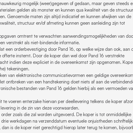
 nauwkeurig mogelijk (weer)gegeven of gedaan, maar geven steeds 
erialen gelden als monster en kunnen qua kwaliteit van de structuur
ialen. Genoemde maten zijn altijd indicatief en kunnen afwijken van de
kwaliteit, structuur en/of afmeting kunnen geen aanleiding zijn tot
n opgaven omtrent te verwachten aanwendingsmogelijkheden van doo
een verstrekt als niet-bindende informatie.
t een orderbevestiging door Pand 16, op welke wijze dan ook, aan 
e offerte instemt. Door de koper dan wel door Pand 16 verstrekte
 kracht indien deze expliciet in de overeenkomst zijn opgenomen. Kope
che) tekeningen.
ken van elektronische communicatievormen een geldige overeenkom
Het ontbreken van een handtekening doet niets af aan de verbindend
ronische bestanden van Pand 16 gelden hierbij als een vermoeden v
 te voeren enterzake hiervan per deellevering telkens de koper afzon
e levering in de zin van deze voorwaarden.
order zoals die zal worden uitgevoerd. De koper is tot onmiddellijke
drie werkdagen na verzenddatum eventuele onjuistheden schriftelijk
, dan is de koper niet gerechtigd hierop later terug te komen, bijvoo