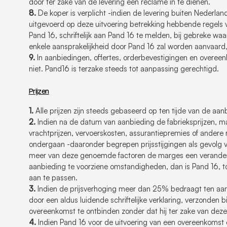
door ter zake van de levering een reclame in te dienen.
8.
De koper is verplicht -indien de levering buiten Nederla
uitgevoerd op deze uitvoering betrekking hebbende regels va
Pand 16, schriftelijk aan Pand 16 te melden, bij gebreke wa
enkele aansprakelijkheid door Pand 16 zal worden aanvaard
9.
In aanbiedingen, offertes, orderbevestigingen en overee
niet. Pand16 is terzake steeds tot aanpassing gerechtigd.
Prijzen
1.
Alle prijzen zijn steeds gebaseerd op ten tijde van de aanb
2.
Indien na de datum van aanbieding de fabrieksprijzen, mate
vrachtprijzen, vervoerskosten, assurantiepremies of andere 
ondergaan -daaronder begrepen prijsstijgingen als gevolg v
meer van deze genoemde factoren de marges een veranderin
aanbieding te voorziene omstandigheden, dan is Pand 16, to
aan te passen.
3.
Indien de prijsverhoging meer dan 25% bedraagt ten aanz
door een aldus luidende schriftelijke verklaring, verzonde
overeenkomst te ontbinden zonder dat hij ter zake van de
4.
Indien Pand 16 voor de uitvoering van een overeenkomst e