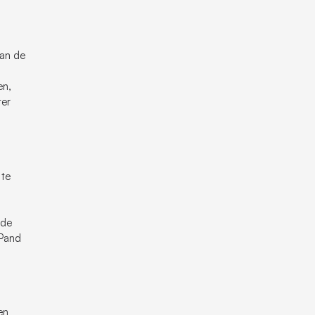
van de
en,
ter
 te
lde
 Pand
en