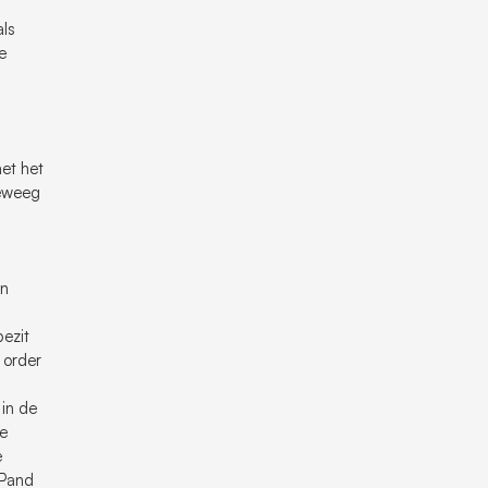
ls
e
et het
teweeg
in
bezit
 order
 in de
de
e
 Pand