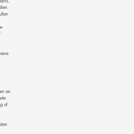
aard,
llen
ullen
ze
f
emene
gen en
ele
g of
rden