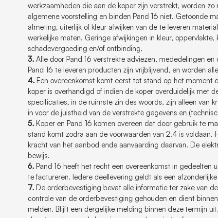
werkzaamheden die aan de koper zijn verstrekt, worden zo
algemene voorstelling en binden Pand 16 niet. Getoonde mat
afmeting, uiterlijk of kleur afwijken van de te leveren mater
werkelijke maten. Geringe afwijkingen in kleur, oppervlakte, 
schadevergoeding en/of ontbinding.
3.
Alle door Pand 16 verstrekte adviezen, mededelingen e
Pand 16 te leveren producten zijn vrijblijvend, en worden all
4.
Een overeenkomst komt eerst tot stand op het moment da
koper is overhandigd of indien de koper overduidelijk met d
specificaties, in de ruimste zin des woords, zijn alleen van
in voor de juistheid van de verstrekte gegevens en (technis
5.
Koper en Pand 16 komen overeen dat door gebruik te ma
stand komt zodra aan de voorwaarden van 2.4 is voldaan. 
kracht van het aanbod ende aanvaarding daarvan. De elekt
bewijs.
6.
Pand 16 heeft het recht een overeenkomst in gedeelten uit
te factureren. Iedere deellevering geldt als een afzonderlijk
7.
De orderbevestiging bevat alle informatie ter zake van de 
controle van de orderbevestiging gehouden en dient binnen 
melden. Blijft een dergelijke melding binnen deze termijn uit