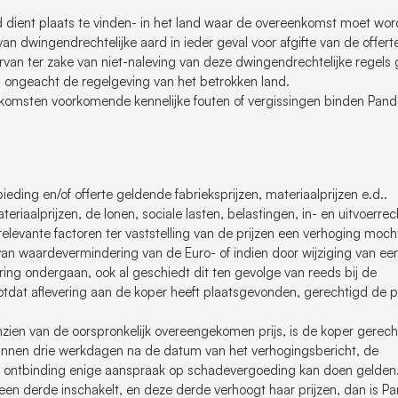
nd dient plaats te vinden- in het land waar de overeenkomst moet wo
n dwingendrechtelijke aard in ieder geval voor afgifte van de offert
arvan ter zake van niet-naleving van deze dwingendrechtelijke regels
, ongeacht de regelgeving van het betrokken land.
nkomsten voorkomende kennelijke fouten of vergissingen binden Pand
ieding en/of offerte geldende fabrieksprijzen, materiaalprijzen e.d..
riaalprijzen, de lonen, sociale lasten, belastingen, in- en uitvoerrec
relevante factoren ter vaststelling van de prijzen een verhoging moc
an waardevermindering van de Euro- of indien door wijziging van een
g ondergaan, ook al geschiedt dit ten gevolge van reeds bij de
tdat aflevering aan de koper heeft plaatsgevonden, gerechtigd de pr
ien van de oorspronkelijk overeengekomen prijs, is de koper gerech
n binnen drie werkdagen na de datum van het verhogingsbericht, de
ze ontbinding enige aanspraak op schadevergoeding kan doen gelden
en derde inschakelt, en deze derde verhoogt haar prijzen, dan is P