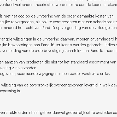
eventueel verbonden meerkosten worden extra aan de koper in reken
eds met het oog op de uitvoering van de order gemaakte kosten van
gelijke te vergoeden, als ook te vermeerderen met een schadeloosstel
rminderd het recht van Pand 16 op vergoeding van de volledige sc
rlangde wijzigingen in de uitvoering daarvan, moeten onverminderd 
idelijke bewoordingen aan Pand 16 ter kennis worden gebracht. Indien
a verzending van de orderbevestiging schriftelijk aan Pand 16 mede 
ten aanzien van producten die niet tot het standaard assortiment va
vering zijn verzonden.
egeven spoedeisende wijzigingen in een eerder verstrekte order,
t wijziging van de oorspronkelijk overeengekomen levertijd in welk gev
oepassing is.
verstrekte order inhaar geheel danwel gedeeltelijk uit te besteden a