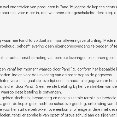
 wel onderdelen van producten is Pand 16 jegens de koper slechts a
koper niet voor meer in, dan waarvoor de ingeschakelde derde cq. d
g waarmee Pand 16 voldoet aan haar afleveringsverplichting. Mede m
oorbehoud, behoeft levering geen eigendomsovergang te beogen of 
teit, structuur en/of afmeting van eerdere leveringen en kunnen geen
lopen vanaf het moment waarop door Pand 16, conform het bepaalde 
zonden. Indien voor de uitvoering van de order bepaalde gegevens
eiten vereist is, gaat de levertijd eerst in nadat alle gegevens in het 
uld. Indien door Pand 16 een eerste betaling bij het verstrekken van de
g waarop deze betaling is ontvangen.
 gelden slechts bij benadering en nooit als fatale termijn als bedoeld
ok, geeft de koper geen recht op schadevergoeding, ontbinding van 
ke voor hem uit de betrokken overeenkomst of enige andere met dez
n, tenzij er sprake is van opzet of grove schuld aan de zijde van