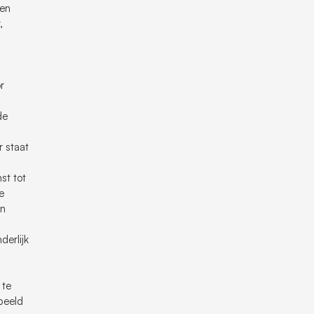
een
,
r
de
r staat
st tot
e
an
derlijk
 te
rbeeld