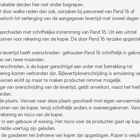
hakelde derden hier niet onder begrepen.
 door welke reden dan ook, oorzaken bij personeel van Pand 16 of
atisch tot verlenging van de aangegeven levertijd met zoveel dagen 
eschieden met schriftelijke instemming van Pand 16. Uit een uitstel
, komen voor rekening van de koper. De door Pand 16 terzake opgeste
e levertijd heeft overschreden- gehouden Pand 16 schriftelijk in gebre
taan van twee maanden.
rschreden, is de koper gerechtigd een order met betrekking tot
ng kosten verbonden zijn. Bijlevertijdoverschrijding is annulering v
passen en/of op maat te maken producten nimmer mogelijk.
 van overschrijding van de levertijd, geldt onverkort, naast het hie
arden.
mde plaats. Vervoer naar deze plaats geschiedt met eigen vervoermid
ten van de koper, tenzij schriftelijk anders is overeengekomen. Vana
ekening en risico van de koper.
n een gebouw of woning. Het risico voor de producten gaat op kop
elde voertuig zijn geladen.
ra de goederen ten behoeve van koper zijn opgeslagen. Koper is verpl