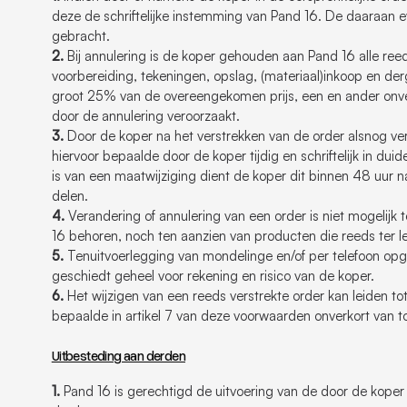
deze de schriftelijke instemming van Pand 16. De daaraan 
gebracht.
2.
Bij annulering is de koper gehouden aan Pand 16 alle re
voorbereiding, tekeningen, opslag, (materiaal)inkoop en der
groot 25% van de overeengekomen prijs, een en ander onve
door de annulering veroorzaakt.
3.
Door de koper na het verstrekken van de order alsnog ve
hiervoor bepaalde door de koper tijdig en schriftelijk in du
is van een maatwijziging dient de koper dit binnen 48 uur n
delen.
4.
Verandering of annulering van een order is niet mogelijk 
16 behoren, noch ten aanzien van producten die reeds ter le
5.
Tenuitvoerlegging van mondelinge en/of per telefoon opg
geschiedt geheel voor rekening en risico van de koper.
6.
Het wijzigen van een reeds verstrekte order kan leiden to
bepaalde in artikel 7 van deze voorwaarden onverkort van t
Uitbesteding aan derden
1.
Pand 16 is gerechtigd de uitvoering van de door de koper 