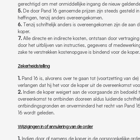
gerechtigd om met onmiddellijke ingang de nieuw geldende 
5.
De door Pand 16 genoemde prijzen zijn steeds gesteld in 
heffingen, tenzij anders overeengekomen.
6.
Tenzij schriftelijk anders is overeengekomen zijn de aan 
koper.
7.
Alle directe en indirecte kosten, ontstaan door vertragin
door het uitblijven van instructies, gegevens of medewerki
zake te verstrekken kostenopgave is bindend voor de koper.
Zekerheidstelling
1.
Pand 16 is, alvorens over te gaan tot (voortzetting van de
verlangen dat hij het voor de koper uit de overeenkomst vo
2.
Indien de koper weigert aan de voorgaande zin bedoeld t
overeenkomst te ontbinden dooreen aldus luidende schriftel
ontbindingsgronden en onverminderd het recht van Pand 16
16 wordt geleden.
Wijzigingen in of annulering van de order
1.
Indien door of namens de koper in de oorspronkelijke ord