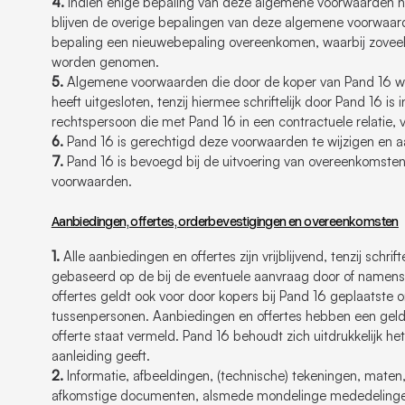
4.
Indien enige bepaling van deze algemene voorwaarden niet
blijven de overige bepalingen van deze algemene voorwaarden
bepaling een nieuwebepaling overeenkomen, waarbij zoveel m
worden genomen.
5.
Algemene voorwaarden die door de koper van Pand 16 wor
heeft uitgesloten, tenzij hiermee schriftelijk door Pand 16 i
rechtspersoon die met Pand 16 in een contractuele relatie, 
6.
Pand 16 is gerechtigd deze voorwaarden te wijzigen en aa
7.
Pand 16 is bevoegd bij de uitvoering van overeenkomsten
voorwaarden.
Aanbiedingen, offertes, orderbevestigingen en overeenkomsten
1.
Alle aanbiedingen en offertes zijn vrijblijvend, tenzij schri
gebaseerd op de bij de eventuele aanvraag door of namens d
offertes geldt ook voor door kopers bij Pand 16 geplaatste 
tussenpersonen. Aanbiedingen en offertes hebben een geldi
offerte staat vermeld. Pand 16 behoudt zich uitdrukkelijk he
aanleiding geeft.
2.
Informatie, afbeeldingen, (technische) tekeningen, maten,
afkomstige documenten, alsmede mondelinge mededelingen 