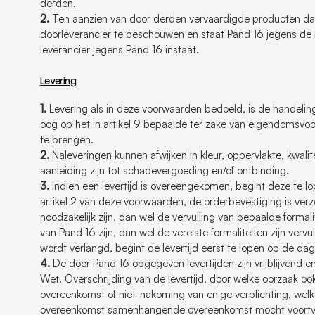
derden.
2.
Ten aanzien van door derden vervaardigde producten dan
doorleverancier te beschouwen en staat Pand 16 jegens de 
leverancier jegens Pand 16 instaat.
Levering
1.
Levering als in deze voorwaarden bedoeld, is de handelin
oog op het in artikel 9 bepaalde ter zake van eigendomsv
te brengen.
2.
Naleveringen kunnen afwijken in kleur, oppervlakte, kwali
aanleiding zijn tot schadevergoeding en/of ontbinding.
3.
Indien een levertijd is overeengekomen, begint deze te 
artikel 2 van deze voorwaarden, de orderbevestiging is ver
noodzakelijk zijn, dan wel de vervulling van bepaalde formalit
van Pand 16 zijn, dan wel de vereiste formaliteiten zijn verv
wordt verlangd, begint de levertijd eerst te lopen op de da
4.
De door Pand 16 opgegeven levertijden zijn vrijblijvend en
Wet. Overschrijding van de levertijd, door welke oorzaak o
overeenkomst of niet-nakoming van enige verplichting, wel
overeenkomst samenhangende overeenkomst mocht voortvloeie