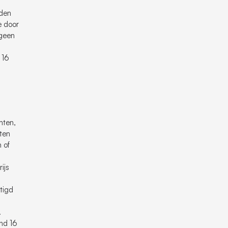
rden
e door
 geen
 16
hten,
hten
 of
ijs
tigd
.
and 16