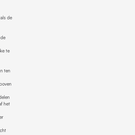
als de
lde
ke te
an ten
rboven
delen
f het
er
icht