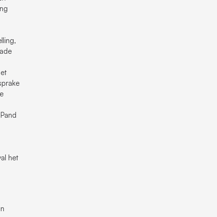
ing
ling,
hade
het
 sprake
te
n Pand
al het
an