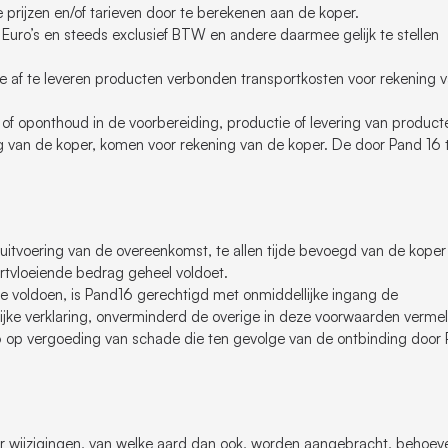
prijzen en/of tarieven door te berekenen aan de koper.
Euro’s en steeds exclusief BTW en andere daarmee gelijk te stellen
de af te leveren producten verbonden transportkosten voor rekening 
g of oponthoud in de voorbereiding, productie of levering van product
ng van de koper, komen voor rekening van de koper. De door Pand 16 
) uitvoering van de overeenkomst, te allen tijde bevoegd van de koper
ortvloeiende bedrag geheel voldoet.
e voldoen, is Pand16 gerechtigd met onmiddellijke ingang de
ijke verklaring, onverminderd de overige in deze voorwaarden verme
 op vergoeding van schade die ten gevolge van de ontbinding door
er wijzigingen, van welke aard dan ook, worden aangebracht, behoev