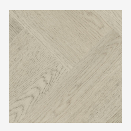
Montinique Progress Visgraat XL M-77835