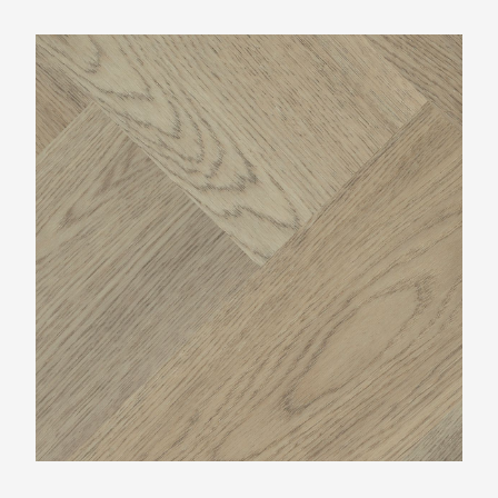
Montinique Progress Visgraat XL M-77836