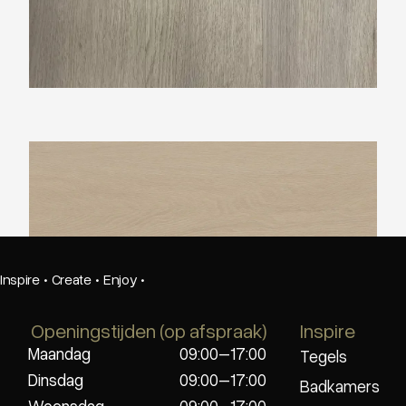
Ambiant Estino Beige
Inspire
·
Create
·
Enjoy
·
Openingstijden (op afspraak)
Inspire
Maandag
09:00–17:00
Tegels
Dinsdag
09:00–17:00
Badkamers