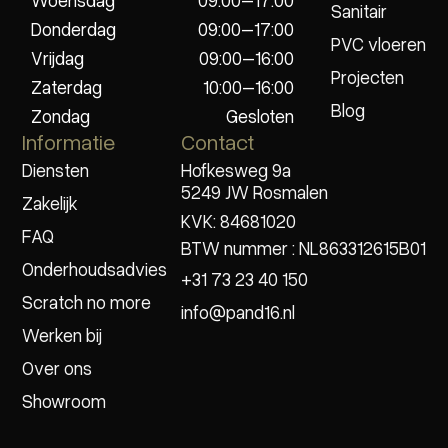
Woensdag
09:00–17:00
Sanitair
Donderdag
09:00–17:00
PVC vloeren
Vrijdag
09:00–16:00
Projecten
Zaterdag
10:00–16:00
Blog
Zondag
Gesloten
Informatie
Contact
Diensten
Hofkesweg 9a
5249 JW Rosmalen
Zakelijk
KVK: 84681020
FAQ
BTW nummer : NL863312615B01
Onderhoudsadvies
+31 73 23 40 150
Scratch no more
info@pand16.nl
Werken bij
Over ons
Showroom