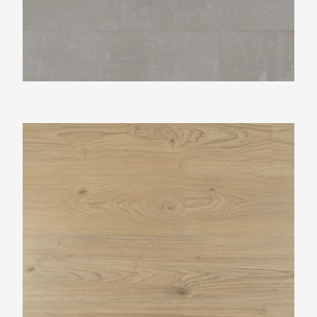
Douwes Dekker Riante plank Panna cotta