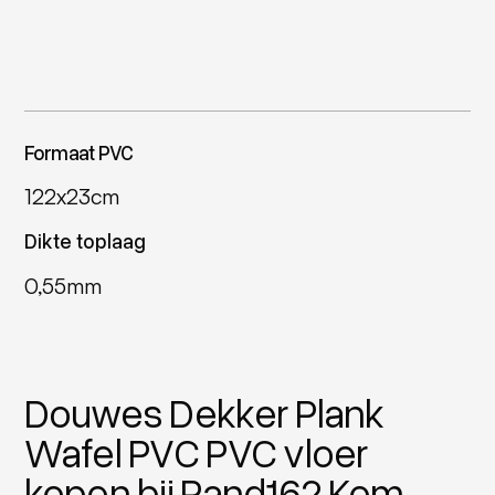
Formaat PVC
122x23cm
Dikte toplaag
0,55mm
Douwes Dekker Plank
Wafel PVC PVC vloer
kopen bij Pand16? Kom