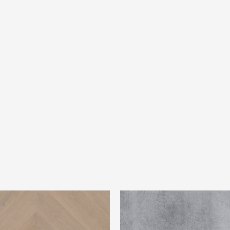
tico Hongaarse punt 83
Montinique Beton Design M-13