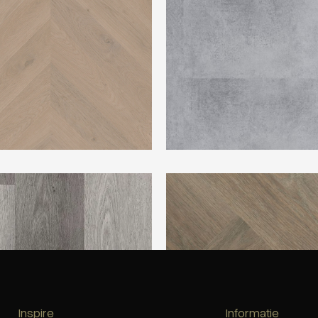
 1
Montinique Charente Visgraat
Inspire
Informatie