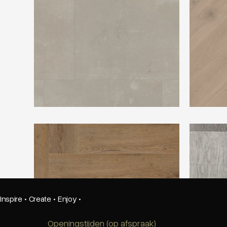
Ambiant Spigato Vivero Visgraat Natural
TFD Espina
Oak
Inspire
·
Create
·
Enjoy
·
Openingstijden (op afspraak)