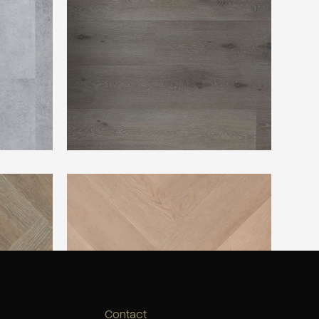
 M-9779
Rivièra Maison Visgraat Long Island
Collection Herringbone Hempstead Grey
Contact