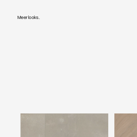
Meer looks..
Ambiant Piero Beige
Belakos At