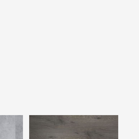
18
Douwes Dekker Riante plank drop PVC