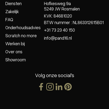
Diensten
Hofkesweg 9a
5249 JW Rosmalen
Zakelijk
KVK: 84681020
FAQ
BTW nummer : NL863312615B01
Onderhoudsadvies
+31 73 23 40 150
Scratch no more
info@pand16.nl
Werken bij
Over ons
Showroom
Volg onze social's