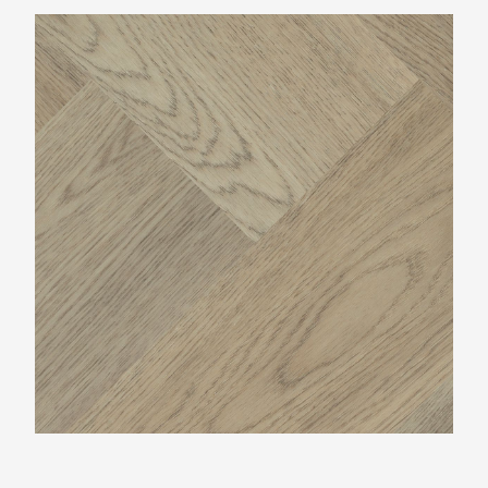
Montinique Progress Visgraat XL M-77836