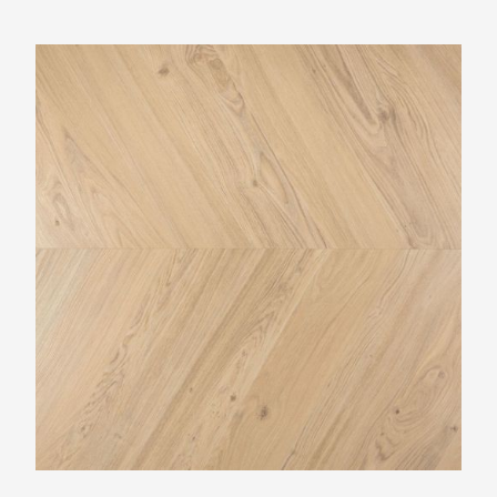
Douwes Dekker Hongaarse punt Crème
brulée