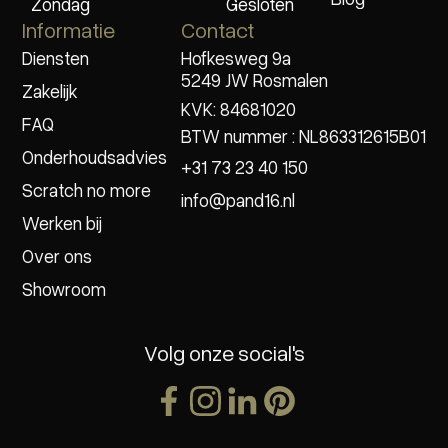
Zondag
Gesloten
Informatie
Contact
Diensten
Hofkesweg 9a
5249 JW Rosmalen
Zakelijk
KVK: 84681020
FAQ
BTW nummer : NL863312615B01
Onderhoudsadvies
+31 73 23 40 150
Scratch no more
info@pand16.nl
Werken bij
Over ons
Showroom
Volg onze social's