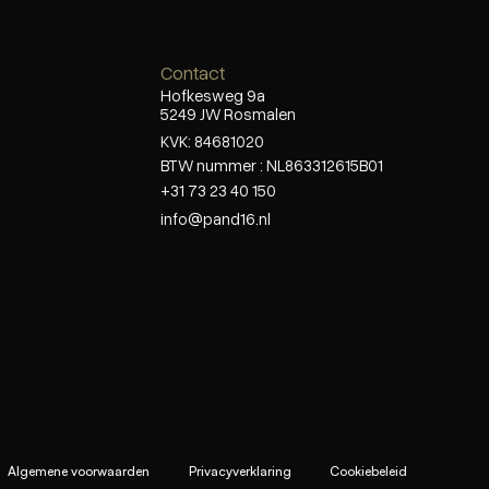
Contact
Hofkesweg 9a
5249 JW Rosmalen
KVK: 84681020
BTW nummer : NL863312615B01
+31 73 23 40 150
info@pand16.nl
Algemene voorwaarden
Privacyverklaring
Cookiebeleid