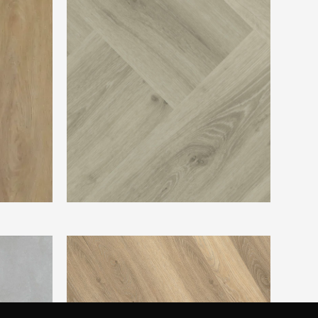
Montinique Progress Visgraat XL M-
77814
Ambiant Spigato Hongaarse Punt Beige