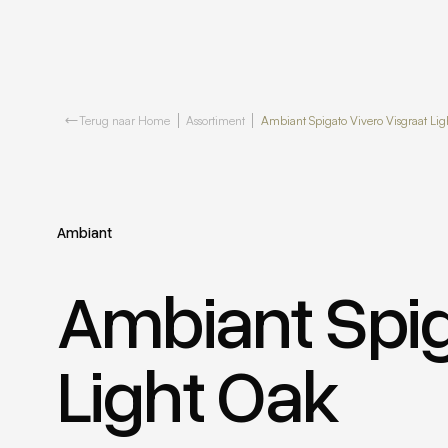
Terug naar Home
Assortiment
Ambiant Spigato Vivero Visgraat Lig
Ambiant
Ambiant Spig
Light Oak