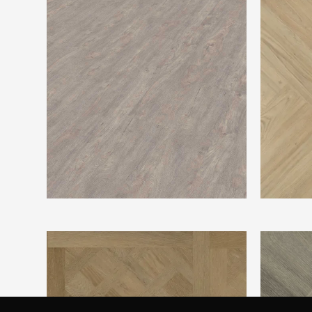
Belakos Castello XL 400
Douwes De
Vtwonen Royal sun kissed
Montiniqu