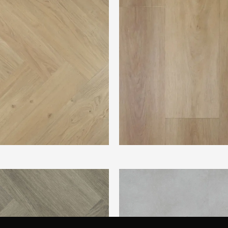
kker visgraat Panna cotta
TFD Balance 3618
e Charente Visgraat M-9758
Ambiant Piazzo Light Grey