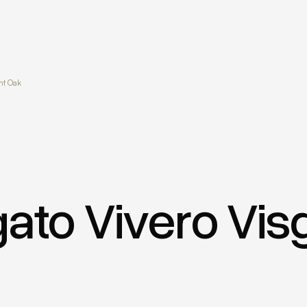
ht Oak
ato Vivero Vis