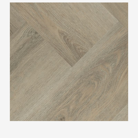
Montinique Charente Visgraat XL M-977945