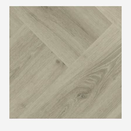
Montinique Progress Visgraat XL M-77814