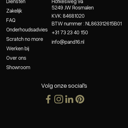
Diensten
Hofkesweg 9a
5249 JW Rosmalen
Zakelijk
KVK: 84681020
FAQ
BTW nummer : NL863312615B01
Onderhoudsadvies
+31 73 23 40 150
Scratch no more
info@pand16.nl
Werken bij
Over ons
Showroom
Volg onze social's