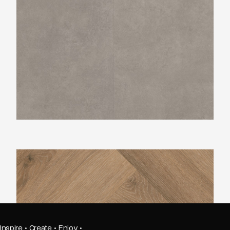
Belakos Rustico Visgraat 30
Inspire
·
Create
·
Enjoy
·