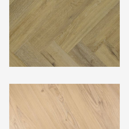
Douwes Dekker Hongaarse punt Crème
brulée