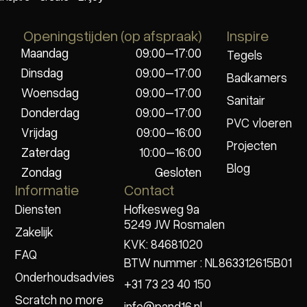
Openingstijden (op afspraak)
Inspire
Maandag
09:00–17:00
Tegels
Dinsdag
09:00–17:00
Badkamers
Woensdag
09:00–17:00
Sanitair
Donderdag
09:00–17:00
PVC vloeren
Vrijdag
09:00–16:00
Projecten
Zaterdag
10:00–16:00
Blog
Zondag
Gesloten
Informatie
Contact
Diensten
Hofkesweg 9a
5249 JW Rosmalen
Zakelijk
KVK: 84681020
FAQ
BTW nummer : NL863312615B01
Onderhoudsadvies
+31 73 23 40 150
Scratch no more
info@pand16.nl