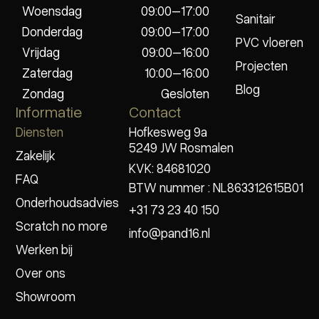
Woensdag
09:00–17:00
Sanitair
Donderdag
09:00–17:00
PVC vloeren
Vrijdag
09:00–16:00
Projecten
Zaterdag
10:00–16:00
Blog
Zondag
Gesloten
Informatie
Contact
Diensten
Hofkesweg 9a
5249 JW Rosmalen
Zakelijk
KVK: 84681020
FAQ
BTW nummer : NL863312615B01
Onderhoudsadvies
+31 73 23 40 150
Scratch no more
info@pand16.nl
Werken bij
Over ons
Showroom