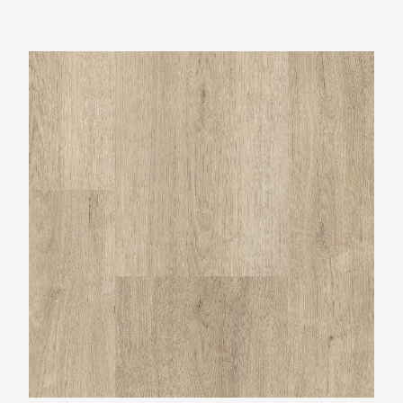
Montinique Largo XL M-501323