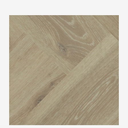
Montinique Progress Visgraat XL M-77804