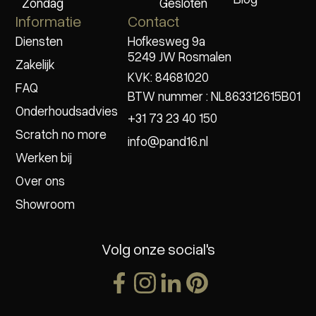
Zondag
Gesloten
Informatie
Contact
Diensten
Hofkesweg 9a
5249 JW Rosmalen
Zakelijk
KVK: 84681020
FAQ
BTW nummer : NL863312615B01
Onderhoudsadvies
+31 73 23 40 150
Scratch no more
info@pand16.nl
Werken bij
Over ons
Showroom
Volg onze social's