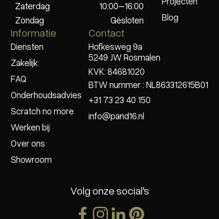
Projecten
Zaterdag
10:00–16:00
Blog
Zondag
Gesloten
Informatie
Contact
Diensten
Hofkesweg 9a
5249 JW Rosmalen
Zakelijk
KVK: 84681020
FAQ
BTW nummer : NL863312615B01
Onderhoudsadvies
+31 73 23 40 150
Scratch no more
info@pand16.nl
Werken bij
Over ons
Showroom
Volg onze social's