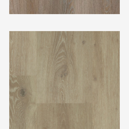
Montinique Progress XL M-54804