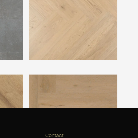
t
Ambiant Spigato Vivero Visgraat Warm
Oak
Contact