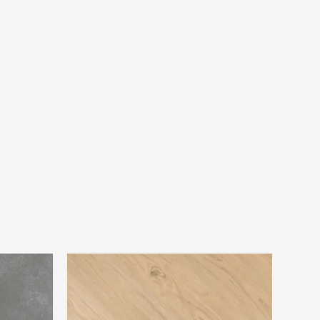
Douwes Dekker Brede visgraat Crème
brûlée