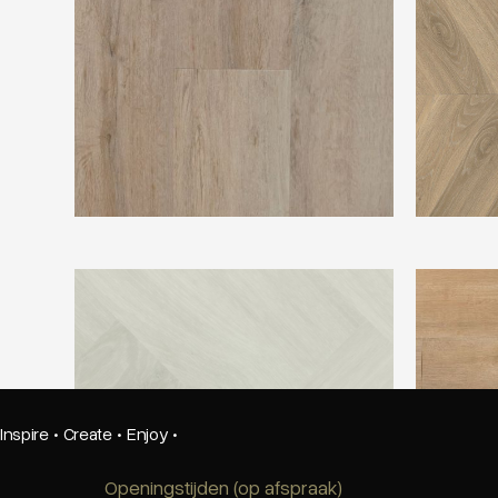
Montinique Progress Visgraat XL M-
Douwes De
77801
Inspire
·
Create
·
Enjoy
·
Openingstijden (op afspraak)