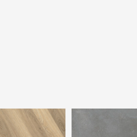
pigato Hongaarse Punt Beige
Ambiant Piazzo Grey