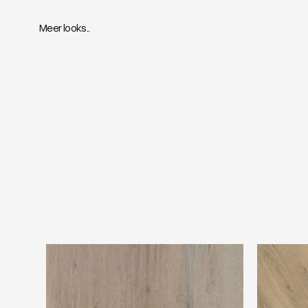
Meer looks..
TFD Nature 281-1
Ambiant S