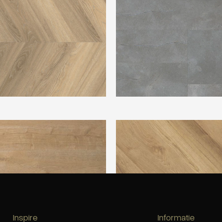
kker Plank Wafel PVC
Douwes Dekker Trendy visgraa
gemberkoek PVC
Inspire
Informatie