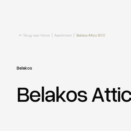
Terug naar Home
Assortiment
Belakos Attico 800
Belakos
Belakos Atti