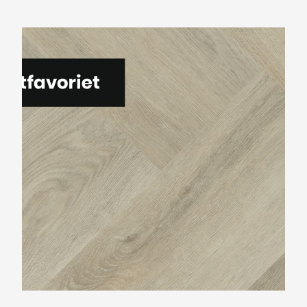
Montinique Charente Visgraat XL M-977946