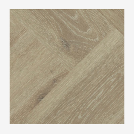
Montinique Progress Visgraat XL M-77804