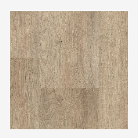
Montinique Largo XL M-501326