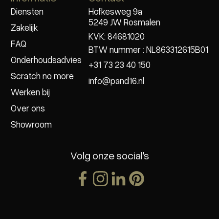
Diensten
Hofkesweg 9a
5249 JW Rosmalen
Zakelijk
KVK: 84681020
FAQ
BTW nummer : NL863312615B01
Onderhoudsadvies
+31 73 23 40 150
Scratch no more
info@pand16.nl
Werken bij
Over ons
Showroom
Volg onze social's