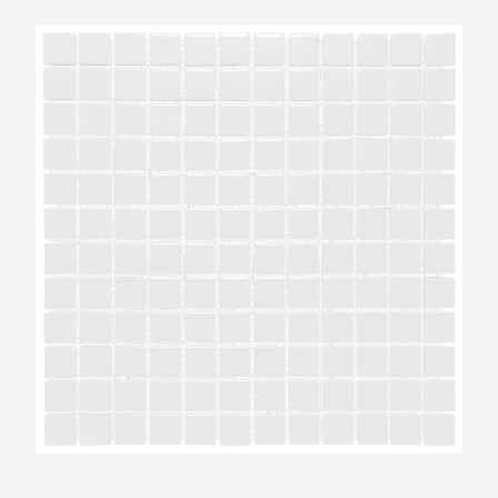
The Mosaic Factory Barcelona Wit Glans
Vierkant 23x23mm