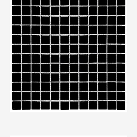
The Mosaic Factory Barcelona Zwart Glans
Vierkant 23x23mm