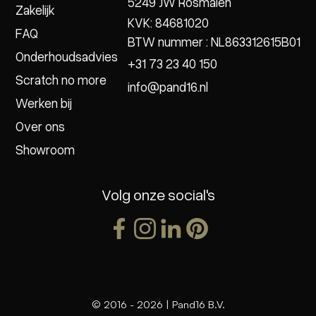
5249 JW Rosmalen
Zakelijk
KVK: 84681020
FAQ
BTW nummer : NL863312615B01
Onderhoudsadvies
+31 73 23 40 150
Scratch no more
info@pand16.nl
Werken bij
Over ons
Showroom
Volg onze social's
© 2016 -
2026
| Pand16 B.V.