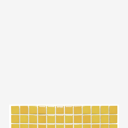
The Mosaic Factory Barcelona Geel gevlamd
Glans Vierkant 23x23mm