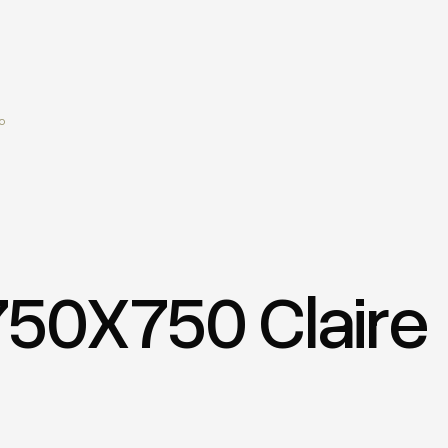
o
750X750 Claire