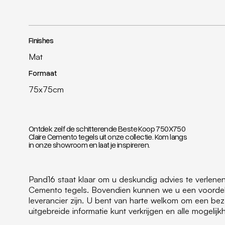
Finishes
Mat
Formaat
75x75cm
Ontdek zelf de schitterende Beste Koop 750X750
Claire Cemento tegels uit onze collectie. Kom langs
in onze showroom en laat je inspireren.
Pand16 staat klaar om u deskundig advies te verlen
Cemento tegels. Bovendien kunnen we u een voordeli
leverancier zijn. U bent van harte welkom om een b
uitgebreide informatie kunt verkrijgen en alle mogeli