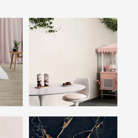
Rovere
Beste Koop 065X202 Kendal Perla
ion Cream
Beste Koop 600X1200 Signoria Port Gold