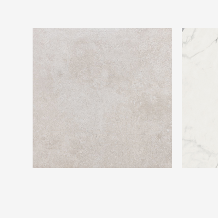
Beste Koop 600X600 Phorma Perla
Beste Koo
Light