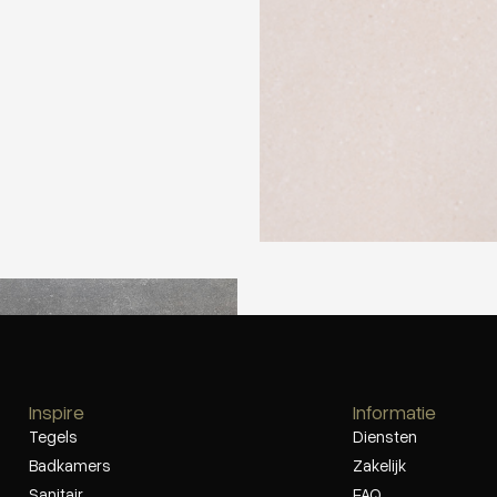
op 800X800 Phorma Musk
Inspire
Informatie
Tegels
Diensten
Badkamers
Zakelijk
Sanitair
FAQ