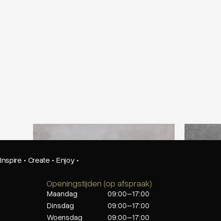
Beste Koop 800X800 Icon Silver
Beste Ko
Inspire
·
Create
·
Enjoy
·
Openingstijden (op afspraak)
Maandag
09:00–17:00
Dinsdag
09:00–17:00
Woensdag
09:00–17:00