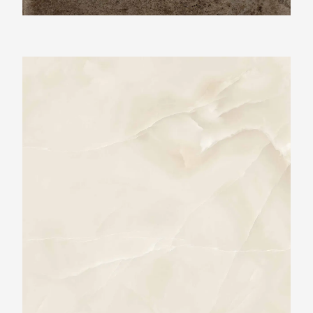
Ariostea Ultra Onici Onice Miele