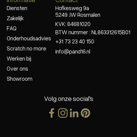
Diensten
Hofkesweg 9a
5249 JW Rosmalen
Zakelijk
KVK: 84681020
FAQ
BTW nummer : NL863312615B01
Onderhoudsadvies
+31 73 23 40 150
Scratch no more
info@pand16.nl
Werken bij
Over ons
Showroom
Volg onze social's