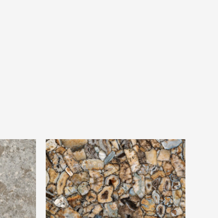
o Luminoso
Ariostea Ultra Agata Atena