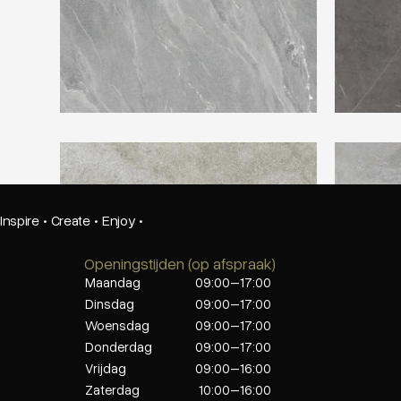
Ariostea Ultra Pietre Azul Bateig
Ariostea U
Limestone
Inspire
·
Create
·
Enjoy
·
Openingstijden (op afspraak)
Maandag
09:00–17:00
Dinsdag
09:00–17:00
Woensdag
09:00–17:00
Donderdag
09:00–17:00
Vrijdag
09:00–16:00
Zaterdag
10:00–16:00