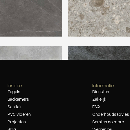
ltra Metal Grey Zinc
Ariostea Ultra Pietre San Vicen
Limestone
Inspire
Informatie
Tegels
Diensten
Badkamers
Zakelijk
Sanitair
FAQ
PVC vloeren
Onderhoudsadvies
Projecten
Scratch no more
Blog
Werken bij