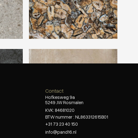
te
Ariostea Ultra Con Crea Earth
Contact
Hofkesweg 9a
5249 JW Rosmalen
KVK: 84681020
BTW nummer : NL863312615B01
+31 73 23 40 150
info@pand16.nl