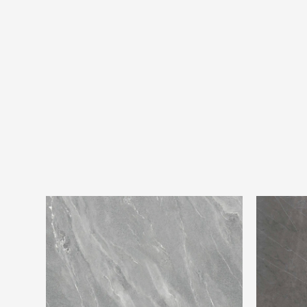
Ariostea Ultra Pietre Pietra di Vals
Ariostea U