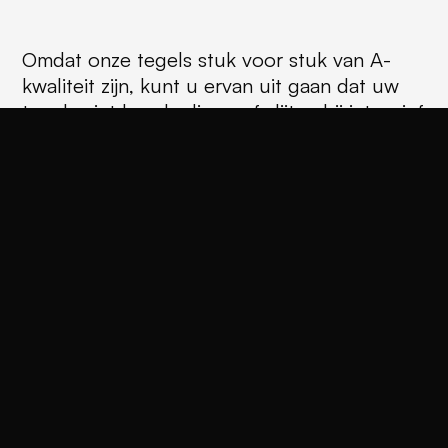
Omdat onze tegels stuk voor stuk van A-
kwaliteit zijn, kunt u ervan uit gaan dat uw
tegels niet beschadigen of slijten bij intensief
gebruik. Daardoor zijn de tegels in zowel uw
badkamer als keuken als woonkamer te
gebruiken. Een ander voordeel van onze A-
kwaliteit vloertegels en wandtegels, is dat ze
geheel onderhoudsarm zijn waardoor u geen
omkijken heeft naar de tegels: een doekje
op ze tijd is genoeg om onze keramische
tegels te onderhouden. Onze tegels zijn ook
vochtafstotend, waardoor ze ook ideaal in te
zetten zijn in uw badkamer. Het
schoonmaken van uw badkamer wordt door
onze badkamer tegels een fluitje van een