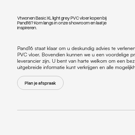
Vtwonen Basic XL light grey PVC vloer kopen bij
Pand16? Kom langs in onze showroom en laat je
inspireren.
Pand16 staat klaar om u deskundig advies te verlene
PVC vloer. Bovendien kunnen we u een voordelige pr
leverancier zijn. U bent van harte welkom om een b
uitgebreide informatie kunt verkrijgen en alle mogeli
Plan je afspraak