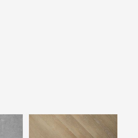
ek PVC
Douwes Dekker Trendy visgraat honing
PVC