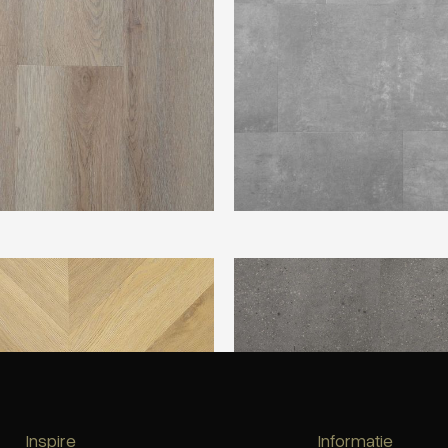
ian Point 1616
Vtwonen Composite grey
Inspire
Informatie