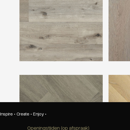
Montinique Charente Visgraat M-9758
TFD Hungar
Inspire
·
Create
·
Enjoy
·
Openingstijden (op afspraak)