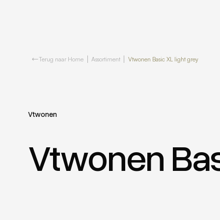
Terug naar Home
Assortiment
Vtwonen Basic XL light grey
Vtwonen
Vtwonen Basi