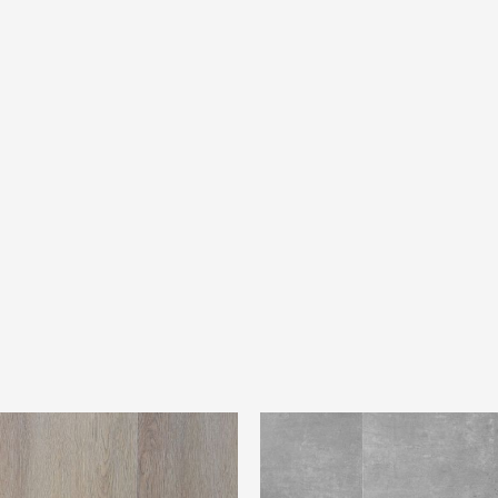
e 235-1
Douwes Dekker Tegel bitterko