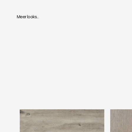
Meer looks..
Ambiant Essenzo Smoky
TFD Natur