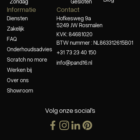
Zondag
Gesloten
Informatie
Contact
Diensten
Hofkesweg 9a
5249 JW Rosmalen
Zakelijk
KVK: 84681020
FAQ
BTW nummer : NL863312615B01
Onderhoudsadvies
+31 73 23 40 150
Scratch no more
info@pand16.nl
Werken bij
Over ons
Showroom
Volg onze social's