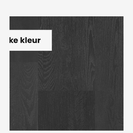
Montinique Largo XL M-541311A