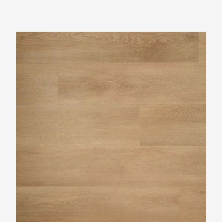
Douwes Dekker Riante plank zoethout PVC