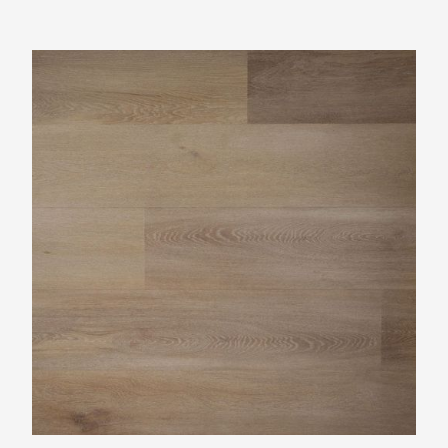
Douwes Dekker Riante plank kandij/honing
PVC