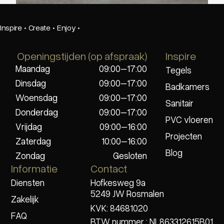
Inspire
·
Create
·
Enjoy
·
Openingstijden (op afspraak)
Inspire
Maandag
09:00–17:00
Tegels
Dinsdag
09:00–17:00
Badkamers
Woensdag
09:00–17:00
Sanitair
Donderdag
09:00–17:00
PVC vloeren
Vrijdag
09:00–16:00
Projecten
Zaterdag
10:00–16:00
Blog
Zondag
Gesloten
Informatie
Contact
Diensten
Hofkesweg 9a
5249 JW Rosmalen
Zakelijk
KVK: 84681020
FAQ
BTW nummer : NL863312615B01