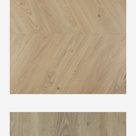
Montinique Progress XL M-54804