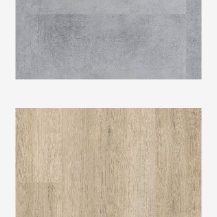
Montinique Largo XL M-501323