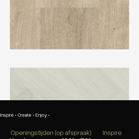
Montinique Progress Visgraat XL M-77801
Inspire
·
Create
·
Enjoy
·
Openingstijden (op afspraak)
Inspire