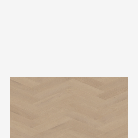
Belakos Palazzo Weense punt 77