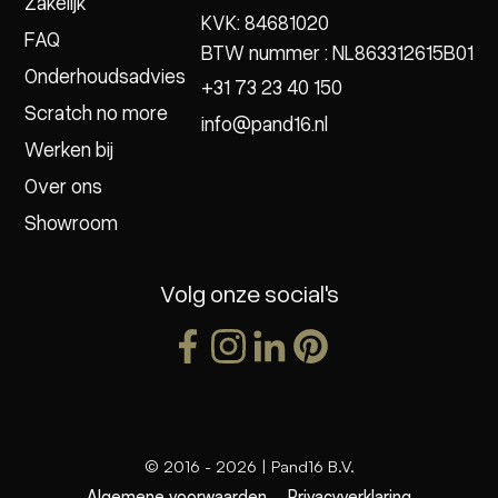
Zakelijk
KVK: 84681020
FAQ
BTW nummer : NL863312615B01
Onderhoudsadvies
+31 73 23 40 150
Scratch no more
info@pand16.nl
Werken bij
Over ons
Showroom
Volg onze social's
© 2016 -
2026
| Pand16 B.V.
Algemene voorwaarden
Privacyverklaring