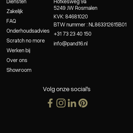
Diensten
Hofkesweg 9a
5249 JW Rosmalen
Zakelijk
KVK: 84681020
FAQ
BTW nummer : NL863312615B01
Onderhoudsadvies
+31 73 23 40 150
Scratch no more
info@pand16.nl
Werken bij
Over ons
Showroom
Volg onze social's