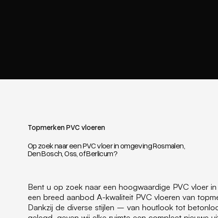
Topmerken PVC vloeren
Op zoek naar een PVC vloer in omgeving Rosmalen,
Den Bosch, Oss, of Berlicum?
Bent u op zoek naar een hoogwaardige PVC vloer in 
een breed aanbod A-kwaliteit PVC vloeren van topm
Dankzij de diverse stijlen – van houtlook tot betonlo
gelegd, geven wij elke ruimte een compleet nieuwe uits