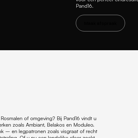
Pand16.
Maak afspraak
Rosmalen of omgeving? Bij Pand16 vindt u
erken zoals Ambiant, Belakos en Moduleo.
ok – en legpatronen zoals visgraat of recht
traling. Of u nu een landelijke sfeer zoekt