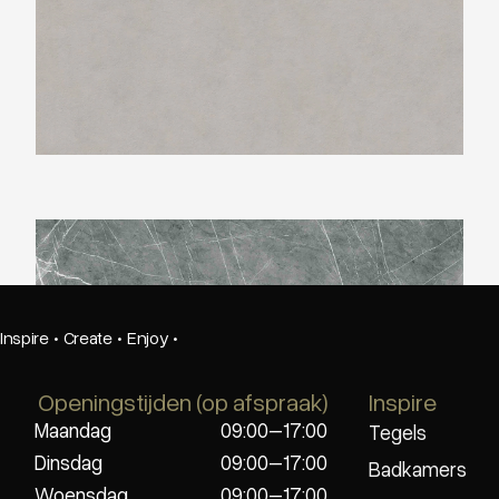
Neolith Zaha Stone
Inspire
·
Create
·
Enjoy
·
Openingstijden (op afspraak)
Inspire
Maandag
09:00–17:00
Tegels
Dinsdag
09:00–17:00
Badkamers
Woensdag
09:00–17:00