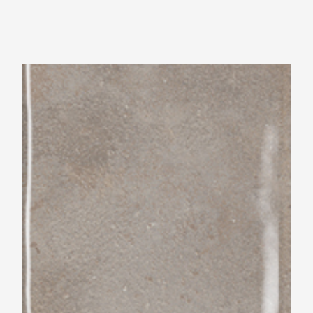
Beste Koop 065X202 Voque Greige