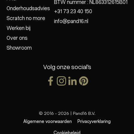
BTW nummer : NL863312615B01
Onderhoudsadvies
+31 73 23 40 150
Scratch no more
info@pand16.nl
Werken bij
Over ons
Showroom
Volg onze social's
© 2016 -
2026
| Pand16 B.V.
Algemene voorwaarden
Privacyverklaring
Cookiebeleid