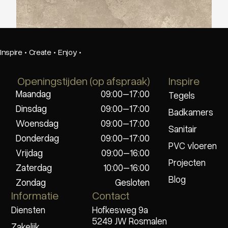
Beste Koop 600X600 Harmony Cream
Inspire
·
Create
·
Enjoy
·
Openingstijden (op afspraak)
Inspire
Maandag
09:00–17:00
Tegels
Dinsdag
09:00–17:00
Badkamers
Woensdag
09:00–17:00
Sanitair
Donderdag
09:00–17:00
PVC vloeren
Vrijdag
09:00–16:00
Projecten
Zaterdag
10:00–16:00
Blog
Zondag
Gesloten
Informatie
Contact
Diensten
Hofkesweg 9a
5249 JW Rosmalen
Zakelijk