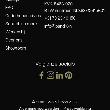
KVK: 84681020
FAQ
BTW nummer : NL863312615B01
Onderhoudsadvies
+31 73 23 40 150
Scratch no more
info@pand16.nl
Werken bij
Over ons
Showroom
Volg onze social's
© 2016 -
2026
| Pand16 B.V.
Algemene voorwaarden
Privacyverklaring