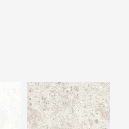
elo
Ariostea Ultra fragmenta Bianco Greco