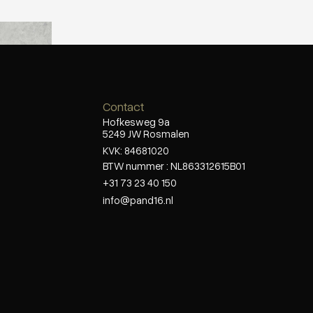
avoie
Contact
Hofkesweg 9a
5249 JW Rosmalen
KVK: 84681020
BTW nummer : NL863312615B01
+31 73 23 40 150
info@pand16.nl