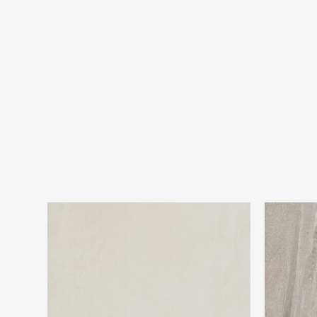
Ariostea Ultra Next Chalk
Ariostea Ul