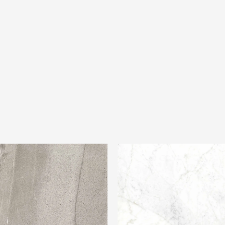
tra Pietra Basaltina Grey
Ariostea Ultra Marmi Michelang
Altissimo