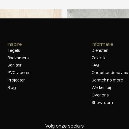
ltra Marmi Travertino Navona
Ariostea Ultra Marmi Gris De S
Inspire
Informatie
Tegels
Diensten
Badkamers
Zakelijk
Sanitair
FAQ
PVC vloeren
Onderhoudsadvies
Projecten
Scratch no more
Blog
Werken bij
Over ons
Showroom
Volg onze social's