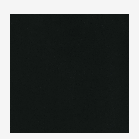
Ariostea Ultra Iridium Nero