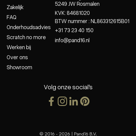
5249 JW Rosmalen
Zakelijk
KVK: 84681020
FAQ
BTW nummer : NL863312615B01
Onderhoudsadvies
+31 73 23 40 150
Scratch no more
info@pand16.nl
Werken bij
Over ons
Showroom
Volg onze social's
© 2016 -
2026
| Pand16 B.V.