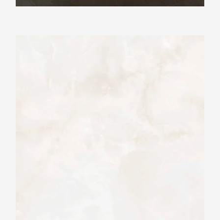
Ariostea Ultra Onici Onice Bianco Extra