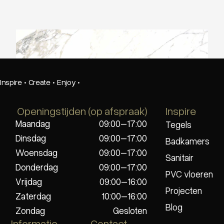
Ariostea Ultra Marmi Arabescato Statuario
Inspire
·
Create
·
Enjoy
·
Openingstijden (op afspraak)
Inspire
Maandag
09:00–17:00
Tegels
Dinsdag
09:00–17:00
Badkamers
Woensdag
09:00–17:00
Sanitair
Donderdag
09:00–17:00
PVC vloeren
Vrijdag
09:00–16:00
Projecten
Zaterdag
10:00–16:00
Blog
Zondag
Gesloten
Informatie
Contact