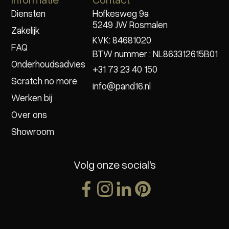
Diensten
Hofkesweg 9a
5249 JW Rosmalen
Zakelijk
KVK: 84681020
FAQ
BTW nummer : NL863312615B01
Onderhoudsadvies
+31 73 23 40 150
Scratch no more
info@pand16.nl
Werken bij
Over ons
Showroom
Volg onze social's