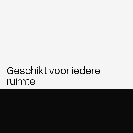
Geschikt voor iedere
ruimte
Onze tegels bij de tegelgroothandel in de
buurt van Oisterwijk zijn geschikt voor elke
ruimte. Dankzij de hoogwaardige
geglazuurde afwerking zijn onze tegels