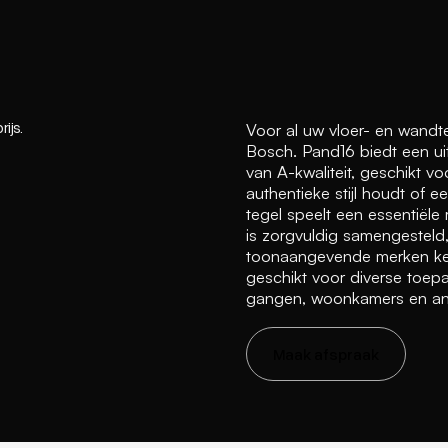
ijs.
Voor al uw vloer- en wandt
Bosch. Pand16 biedt een ui
van A-kwaliteit, geschikt v
authentieke stijl houdt of e
tegel speelt een essentiële
is zorgvuldig samengestel
toonaangevende merken ker
geschikt voor diverse toep
gangen, woonkamers en and
Maak afspraak