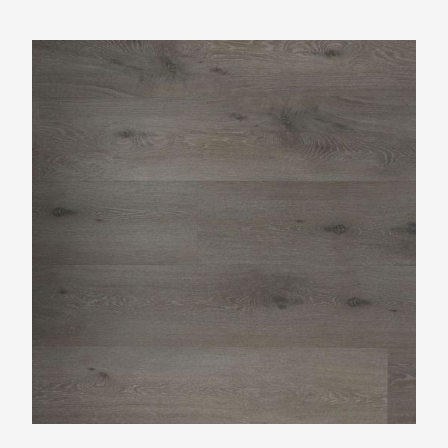
Douwes Dekker Riante plank drop PVC