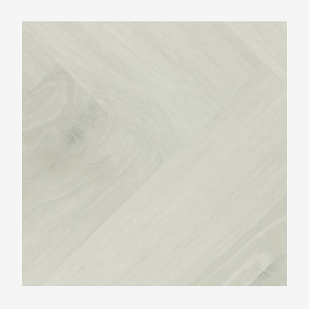
Montinique Progress Visgraat XL M-77801