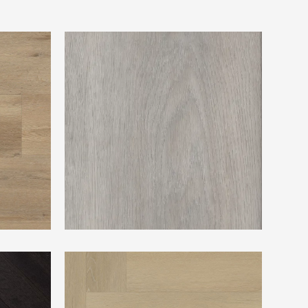
TFD Balance 3603
Vtwonen Herringbone natural