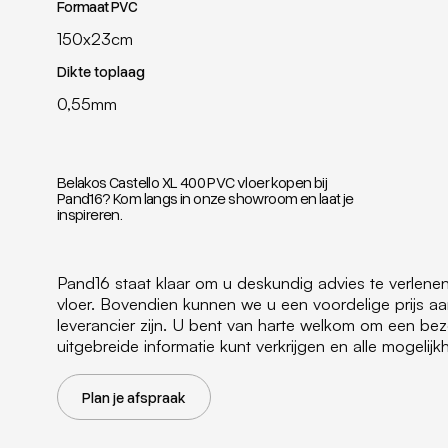
Formaat PVC
150x23cm
Dikte toplaag
0,55mm
Belakos Castello XL 400 PVC vloer kopen bij
Pand16? Kom langs in onze showroom en laat je
inspireren.
Pand16 staat klaar om u deskundig advies te verlen
vloer. Bovendien kunnen we u een voordelige prijs a
leverancier zijn. U bent van harte welkom om een b
uitgebreide informatie kunt verkrijgen en alle mogeli
Plan je afspraak