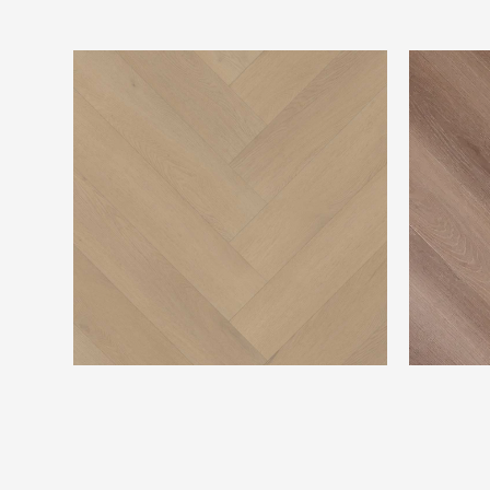
Belakos Palazzo Visgraat XL77
Rivièra Ma
Collection