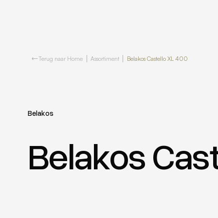
Terug naar Home
Assortiment
Belakos Castello XL 400
Belakos
Belakos Cast