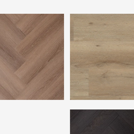
ison Visgraat Long Island
Ambiant Vivero Natural Oak
 Herringbone Riverside Oak
TFD Ossis 5