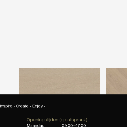
Ambiant Estino Beige
Belakos Pa
Inspire
·
Create
·
Enjoy
·
Openingstijden (op afspraak)
Maandag
09:00–17:00