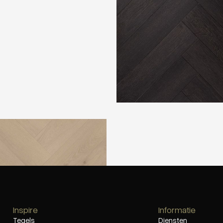
lazzo Visgraat XL74
Inspire
Informatie
Tegels
Diensten