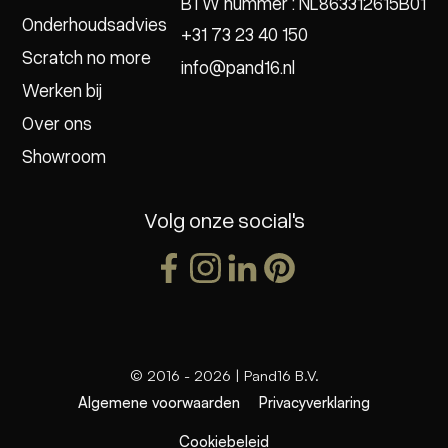
BTW nummer : NL863312615B01
Onderhoudsadvies
+31 73 23 40 150
Scratch no more
info@pand16.nl
Werken bij
Over ons
Showroom
Volg onze social's
© 2016 -
2026
| Pand16 B.V.
Algemene voorwaarden
Privacyverklaring
Cookiebeleid