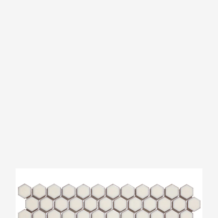
The Mosaic Factory Barcelona Zacht Wit
Glans Zeshoek 23x26mm